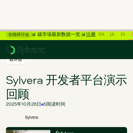
EN
JA
ES
📊 碳市场最新数据一览 📊
注册
在线研讨会
>
返回博客
碳评级
Sylvera 开发者平台演示
回顾
2025年10月28日
5
阅读时间
Sylvera