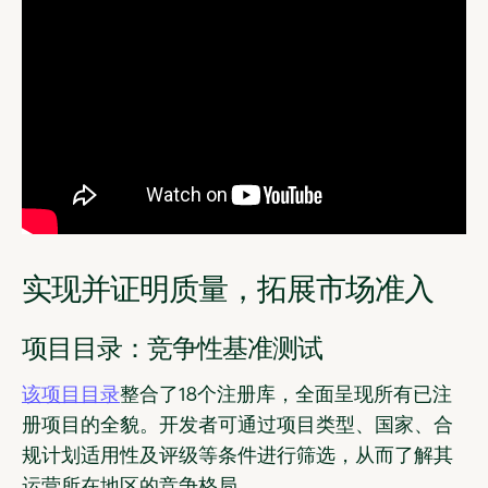
实现并证明质量，拓展市场准入
项目目录：竞争性基准测试
该项目目录
整合了18个注册库，全面呈现所有已注
册项目的全貌。开发者可通过项目类型、国家、合
规计划适用性及评级等条件进行筛选，从而了解其
运营所在地区的竞争格局。