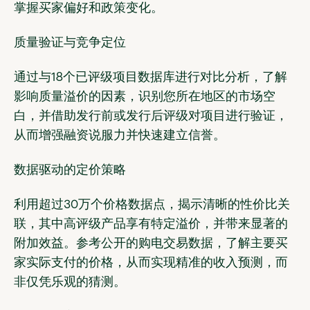
掌握买家偏好和政策变化。
质量验证与竞争定位
通过与18个已评级项目数据库进行对比分析，了解
影响质量溢价的因素，识别您所在地区的市场空
白，并借助发行前或发行后评级对项目进行验证，
从而增强融资说服力并快速建立信誉。
数据驱动的定价策略
利用超过30万个价格数据点，揭示清晰的性价比关
联，其中高评级产品享有特定溢价，并带来显著的
附加效益。参考公开的购电交易数据，了解主要买
家实际支付的价格，从而实现精准的收入预测，而
非仅凭乐观的猜测。