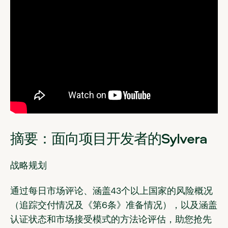
摘要：面向项目开发者的Sylvera
战略规划
通过每日市场评论、涵盖43个以上国家的风险概况
（追踪交付情况及《第6条》准备情况），以及涵盖
认证状态和市场接受模式的方法论评估，助您抢先