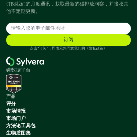
订阅我们的月度通讯，获取最新的碳排放洞察，并接收其
他不定期更新。
点击“订阅”，即表示您同意我们的《隐私政策》
碳数据平台
产品
评分
市场情报
市场门户
方法论工具包
生物质图集