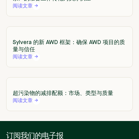
阅读文章
Sylvera 的新 AWD 框架：确保 AWD 项目的质
量与信任
阅读文章
超污染物的减排配额：市场、类型与质量
阅读文章
订阅我们的电子报