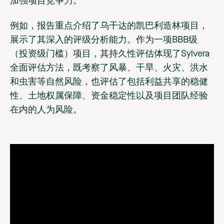
加强项目竞争力。
例如，报告重点介绍了乌干达的凯巴利造林项目，
展示了其深入的评级分析能力。作为一项BBB级
（投资级门槛）项目，其持久性评估体现了Sylvera
全面评估方法，既考察了风暴、干旱、火灾、洪水
和虫害等自然风险，也评估了包括利益共享的稳健
性、土地权属保障、资金稳定性以及项目团队经验
在内的人为风险。