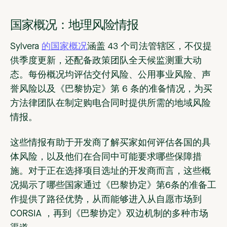
国家概况：地理风险情报
Sylvera
的国家概况
涵盖 43 个司法管辖区，不仅提
供季度更新，还配备政策团队全天候监测重大动
态。每份概况均评估交付风险、公用事业风险、声
誉风险以及《巴黎协定》第 6 条的准备情况，为买
方法律团队在制定购电合同时提供所需的地域风险
情报。
这些情报有助于开发商了解买家如何评估各国的具
体风险，以及他们在合同中可能要求哪些保障措
施。对于正在选择项目选址的开发商而言，这些概
况揭示了哪些国家通过《巴黎协定》第6条的准备工
作提供了路径优势，从而能够进入从自愿市场到
CORSIA ，再到《巴黎协定》双边机制的多种市场