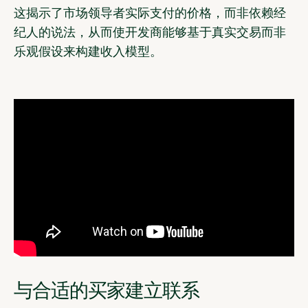
这揭示了市场领导者实际支付的价格，而非依赖经
纪人的说法，从而使开发商能够基于真实交易而非
乐观假设来构建收入模型。
与合适的买家建立联系