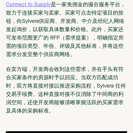
Connect to Supply
是一家免佣金的撮合服务平台，
致力于连接买家与卖家。买家可点击特定项目的按
钮，向Sylvera供应商、开发商、中介及经纪人网络
发起询价，以获取具体数量和价格。此外，买家还
可发布范围更广的 RFP（需求提案），明确指定所
需的项目类型、年份、评级及其他标准，并将这些
需求分发至整个供应商网络。
在卖方端，开发商会收到这些需求，并在手头有符
合买家条件的房源时予以回应。当双方匹配成功
时，双方将直接对接以推进采购流程，Sylvera 任何
交易手续费。这种直接对接不仅消除了中间商的利
润空间，还使开发商能够清晰掌握活跃的买家需求
及具体的采购标准。