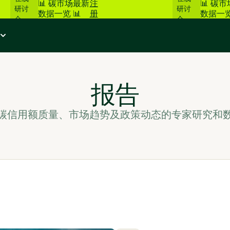
📊 碳市场最新
注
📊 碳
研讨
研讨
数据一览 📊
册
数据一览
会
会
报告
碳信用额质量、市场趋势及政策动态的专家研究和