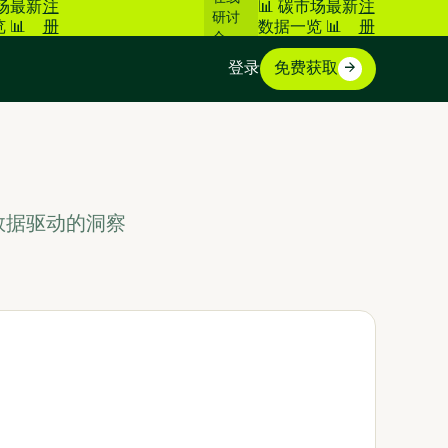
市场最新
注
📊 碳市场最新
注
研讨
 📊
册
数据一览 📊
册
会
登录
免费获取
数据驱动的洞察