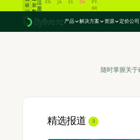
EN
JA
ES
ZH
PT-
注
新
研
BR
册
数
讨
据
会
产品
解决方案
资源
定价
公司
一
览
📊
随时掌握关于
精选报道
3