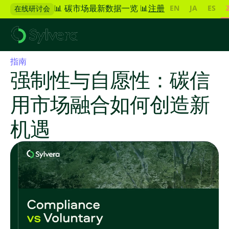
EN
JA
ES
📊 碳市场最新数据一览 📊
注册
在线研讨会
指南
强制性与自愿性：碳信
用市场融合如何创造新
机遇