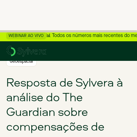
📊 Todos os números mais recentes do m
WEBINAR AO VIVO
>
Voltar ao blog
Geoespacial
Resposta de Sylvera à
análise do The
Guardian sobre
compensações de